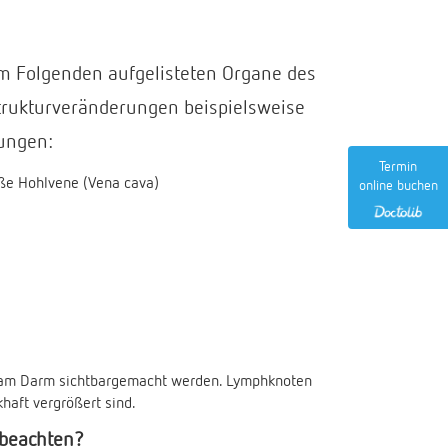
m Folgenden aufgelisteten Organe des
trukturveränderungen beispielsweise
ungen:
Termin
oße Hohlvene (Vena cava)
online buchen
 am Darm sichtbargemacht werden. Lymphknoten
khaft vergrößert sind.
 beachten?