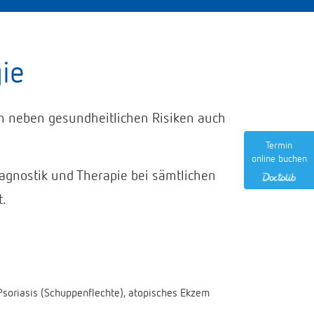
ie
en neben gesundheitlichen Risiken auch
.
Termin
online buchen
iagnostik und Therapie bei sämtlichen
t.
Psoriasis (Schuppenflechte), atopisches Ekzem