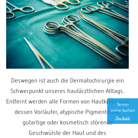
Deswegen ist auch die Dermatochirurgie ein
Schwerpunkt unseres hautärztlichen Alltags.
Entfernt werden alle Formen von Hautkrebs und
Termin
online buchen
dessen Vorläufer, atypische Pigmentmale,
gutartige oder kosmetisch störende
Geschwülste der Haut und des